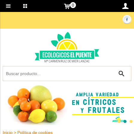
0
1
2
3
Inicio
>
Política de cookies